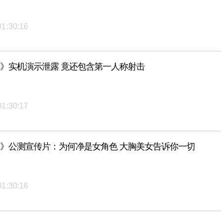
01:30:16
3》实机演示泄露 竟还包含第一人称射击
01:30:17
2》公测宣传片：为何净是女角色 大胸美女告诉你一切
01:30:16