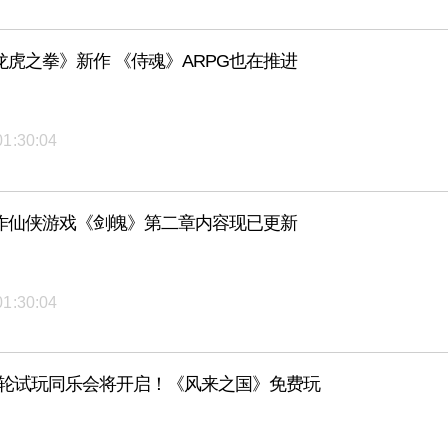
龙虎之拳》新作 《侍魂》ARPG也在推进
01:30:04
作仙侠游戏《剑魄》第二章内容现已更新
01:30:04
一轮试玩同乐会将开启！《风来之国》免费玩