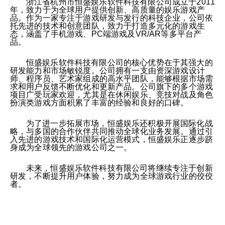
浙江省杭州市恒盛娱乐软件科技有限公司成立于2011
年，致力于为全球用户提供创新、高质量的娱乐游戏产
品。作为一家专注于游戏研发与发行的科技企业，公司依
托先进的技术和创意团队，致力于打造多元化的游戏生
态，涵盖了手机游戏、PC端游戏及VR/AR等多平台产
品。
恒盛娱乐软件科技有限公司的核心优势在于其强大的
研发能力和市场敏锐度。公司拥有一支由资深游戏设计
师、程序员、艺术家组成的高水平团队，能够根据市场需
求和用户反馈不断优化和更新产品。公司旗下的多个游戏
项目广受玩家欢迎，尤其是在休闲娱乐、竞技对战及角色
扮演类游戏方面积累了丰富的经验和良好的口碑。
为了进一步拓展市场，恒盛娱乐还积极开展国际化战
略，与多国的合作伙伴共同推动全球化业务发展。通过引
入先进的游戏技术和国际化运营模式，恒盛娱乐正逐步跻
身成为全球领先的游戏公司之一。
未来，恒盛娱乐软件科技有限公司将继续专注于创新
研发，不断提升用户体验，努力成为全球游戏行业的佼佼
者。